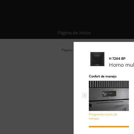
Página de inicio
Página de inicio
Hornos multifunción y a vapor
H 7264 BP
Horno mul
Confort de manejo
Programaciones de
tiempo