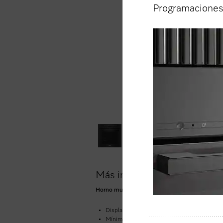
Programaciones
Más información del product
Horno multifunción diseño elegante , display intu
Display de texto con sensores:
DirectSenso
Mínimo esfuerzo de limpieza:
dotación con f