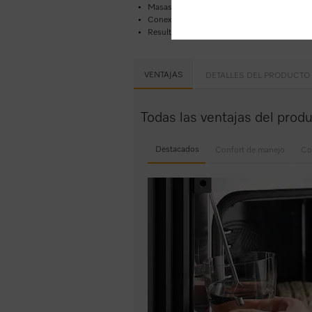
Masas especialmente esponjosas y costra d
Conexión a red con
WiFi: Miele@home
Resultados perfectos garantizados
Programa
VENTAJAS
DETALLES DEL PRODUCTO
Todas las ventajas del prod
Destacados
Confort de manejo
Co