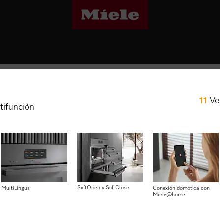
Hornos multifunción
11
Ve
H 7264 BP
tifunción
Horno multifunción diseño ele
conectividad y pirólisis.
$ 3.649.900
SoftOpen y SoftClose
MultiLingua
Conexión domótica con
Miele@home
Color del artículo:
Obsidian