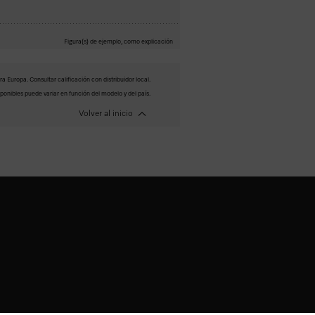
Figura(s) de ejemplo, como explicación
a Europa. Consultar calificación con distribuidor local.
ponibles puede variar en función del modelo y del país.
Volver al inicio