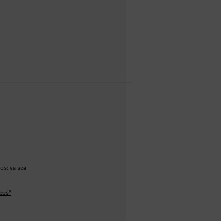
jos: ya sea
cos”