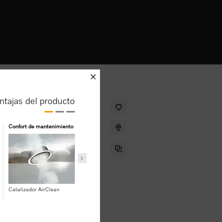
schliessen
ntajas del producto
gante , display intuitivo,
Confort de mantenimiento
Eficiencia y sostenibilida
*
Limpieza pirolítica
Eficiencia energética
Catalizador AirClean
 Black