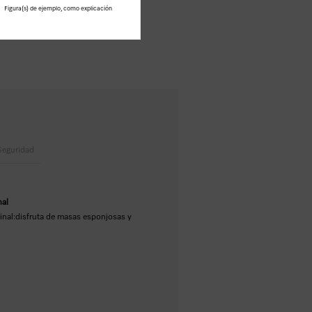
Figura(s) de ejemplo, como explicación
Seguridad
nal
inal:disfruta de masas esponjosas y