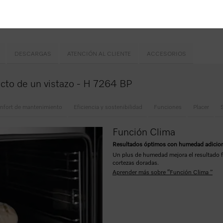
orada:
función Clima
s Automáticos
DESCARGAS
ATENCIÓN AL CLIENTE
ACCESORIOS
ucto de un vistazo - H 7264 BP
nfort de mantenimiento
Eficiencia y sostenibilidad
Funciones
Placer
Función Clima
Resultados óptimos con humedad adicio
Un plus de humedad mejora el resultado f
cortezas doradas.
Aprender más sobre “Función Clima ”