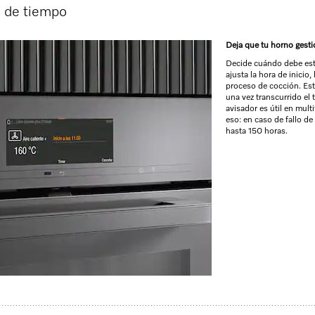
 de tiempo
* PVR - precios incl. IVA
Deja que tu horno gest
Decide cuándo debe esta
ajusta la hora de inicio, 
proceso de cocción. Est
una vez transcurrido el
avisador es útil en mult
eso: en caso de fallo de
hasta 150 horas.
o
itivo, conectividad y pirólisis.
r S
unción pirólisis