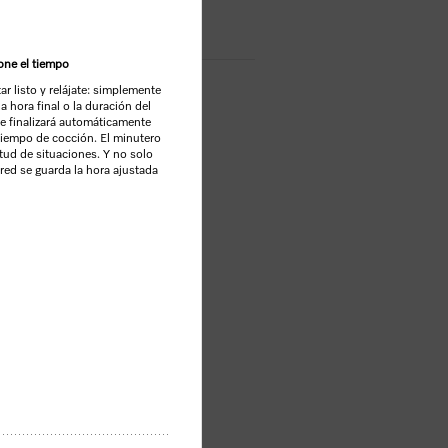
ione el tiempo
r listo y relájate: simplemente
la hora final o la duración del
e finalizará automáticamente
 tiempo de cocción. El minutero
itud de situaciones. Y no solo
 red se guarda la hora ajustada