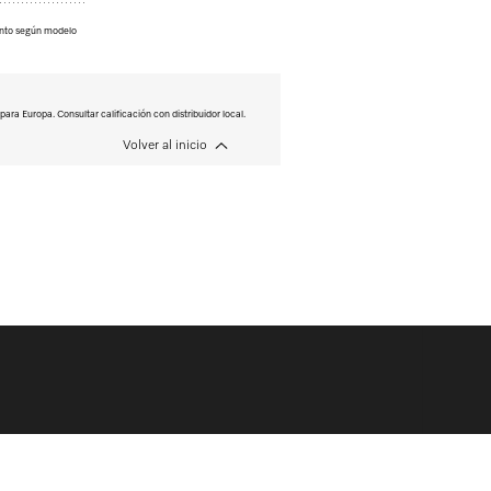
ento según modelo
ara Europa. Consultar calificación con distribuidor local.
Volver al inicio