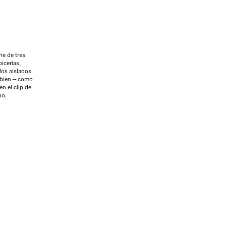
ie de tres
picerías,
los aislados
 bien – como
n el clip de
no.