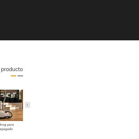
l producto
Seguridad
Tubo aspirador EasyLock
king para
Banda protectora
 apagado
perimetral