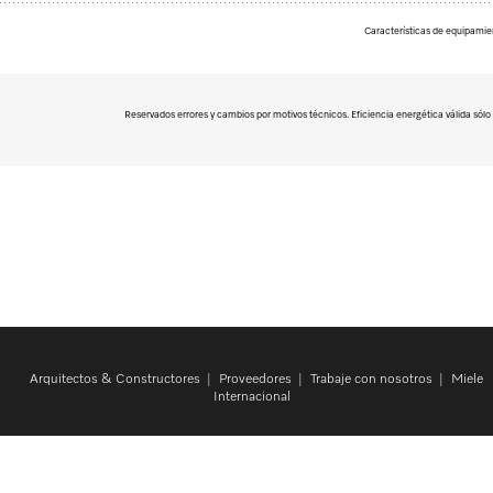
Características de equipami
Reservados errores y cambios por motivos técnicos. Eficiencia energética válida sólo p
Arquitectos & Constructores
Proveedores
Trabaje con nosotros
Miele
Internacional