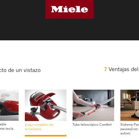
7
Ventajas de
cto de un vistazo
able
Juego completo de
Tubo telescópico Comfort
Sistema Par
nte tecla
accesorios
pausas/con
autom.