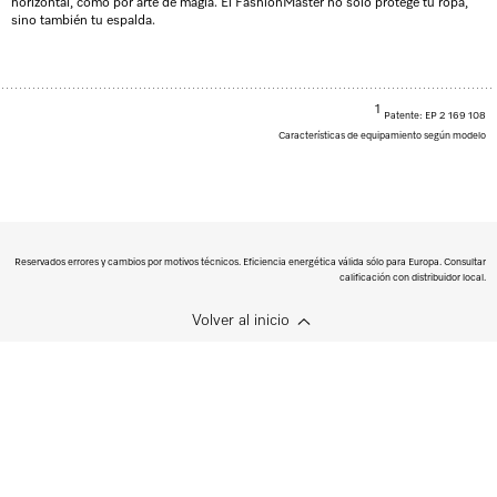
horizontal, como por arte de magia. El FashionMaster no solo protege tu ropa,
sino también tu espalda.
1
Patente: EP 2 169 108
Características de equipamiento según modelo
Reservados errores y cambios por motivos técnicos. Eficiencia energética válida sólo para Europa. Consultar
calificación con distribuidor local.
Volver al inicio