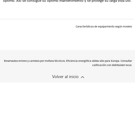
óptimo. Así se consigue su óptimo mantenimiento y se protege su larga vida útil.
Características de equipamiento según modelo
Reservados errores y cambios por motivos técnicos. Eficiencia energética válida sólo para Europa. Consultar
calificación con distribuidor local.
Volver al inicio