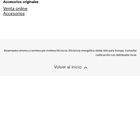
Accesorios originales
Venta online
Accesorios
Reservados errores y cambios por motivos técnicos. Eficiencia energética válida sólo para Europa. Consultar
calificación con distribuidor local.
Volver al inicio